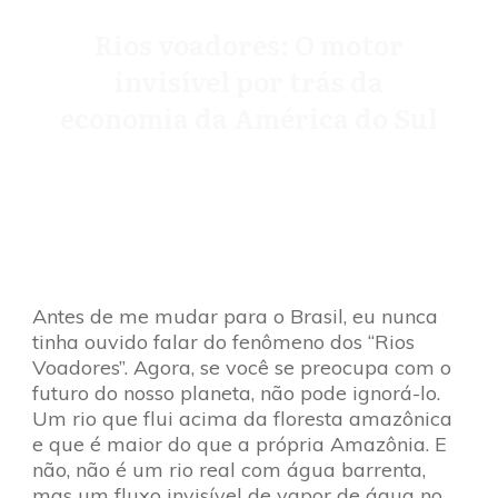
Rios voadores: O motor
invisível por trás da
economia da América do Sul
Antes de me mudar para o Brasil, eu nunca
tinha ouvido falar do fenômeno dos “Rios
Voadores”. Agora, se você se preocupa com o
futuro do nosso planeta, não pode ignorá-lo.
Um rio que flui acima da floresta amazônica
e que é maior do que a própria Amazônia. E
não, não é um rio real com água barrenta,
mas um fluxo invisível de vapor de água no