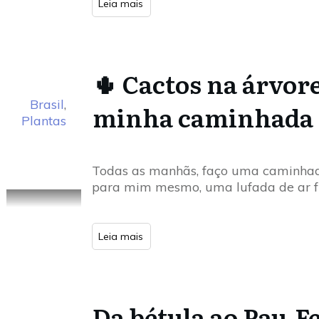
Leia mais
🌵 Cactos na árvor
Brasil
,
minha caminhada 
Plantas
Todas as manhãs, faço uma caminhad
para mim mesmo, uma lufada de ar fr
Leia mais
Da bétula ao Pau-F