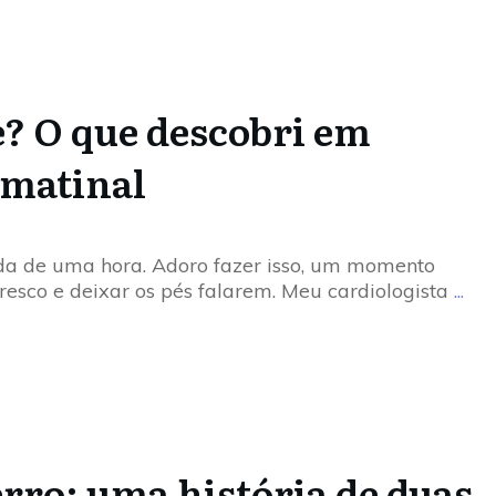
e? O que descobri em
matinal
a de uma hora. Adoro fazer isso, um momento
esco e deixar os pés falarem. Meu cardiologista
...
erro: uma história de duas